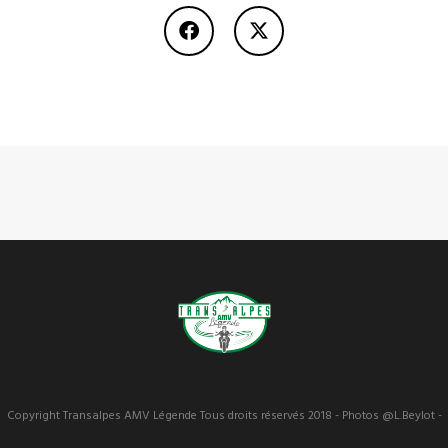
Copyright Transalpes AMV Légende Tous droits réservés 2018 - Photos @L.Beylot -