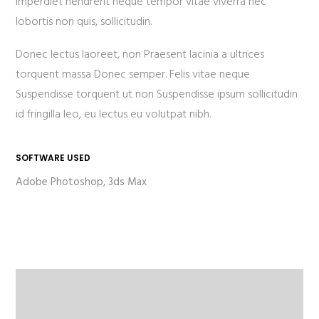
imperdiet hendrerit neque tempor vitae viverra nec
lobortis non quis, sollicitudin.
Donec lectus laoreet, non Praesent lacinia a ultrices
torquent massa Donec semper. Felis vitae neque
Suspendisse torquent ut non Suspendisse ipsum sollicitudin
id fringilla leo, eu lectus eu volutpat nibh.
SOFTWARE USED
Adobe Photoshop, 3ds Max